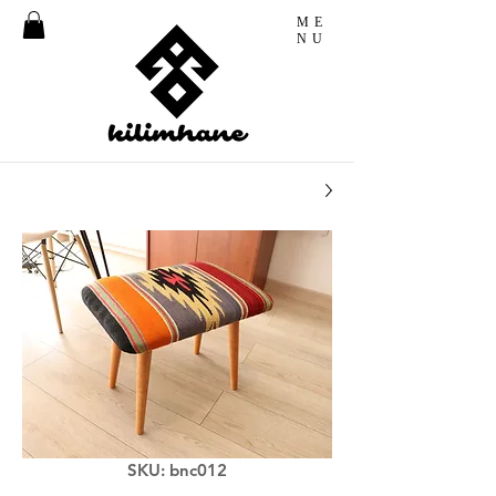
ME
NU
SKU: bnc012