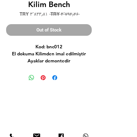
Kilim Bench
Sale
Regular
‎TRY ۳٬۸۳۳٫۸۱
 ‎TRY ۴٬۷۹۲٫۲۶ 
Price
Price
Out of Stock
Kod: bnc012
El dokuma Kilimden imal edilmiştir
Ayaklar demontedir
Yüksek kalite malzeme ile üretilmiştir
Ölçü
Genişlik 50
Derinlik 35
Yükseklik 40