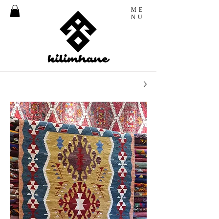
ME
NU